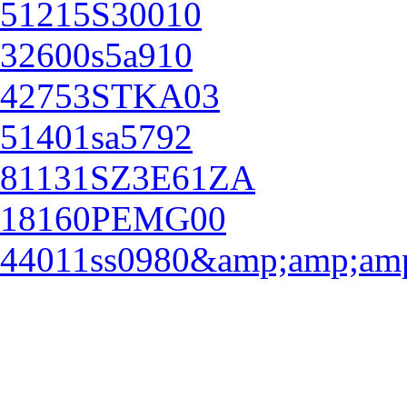
51215S30010
32600s5a910
42753STKA03
51401sa5792
81131SZ3E61ZA
18160PEMG00
44011ss0980&amp;amp;am