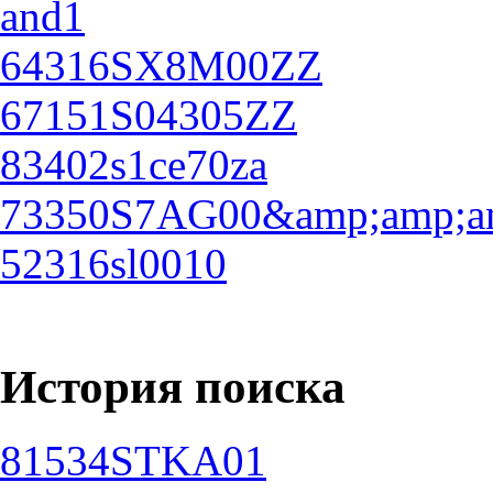
and1
64316SX8M00ZZ
67151S04305ZZ
83402s1ce70za
73350S7AG00&amp;amp;am
52316sl0010
История поиска
81534STKA01