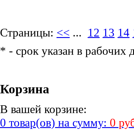
Страницы:
<<
...
12
13
14
* - срок указан в рабочих 
Корзина
В вашей корзине:
0 товар(ов) на сумму:
0 ру