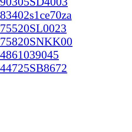
90305SD4003
83402s1ce70za
75520SL0023
75820SNKK00
4861039045
44725SB8672