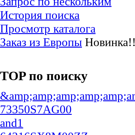
Запрос по нескольким
История поиска
Просмотр каталога
Заказ из Европы
Новинка!!
TOP по поиску
&amp;amp;amp;amp;amp;a
73350S7AG00
and1