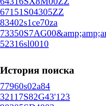
64316SX8M00ZZ
67151S04305ZZ
83402s1ce70za
73350S7AG00&amp;amp;am
52316sl0010
История поиска
77960s02a84
32117S82G43'123