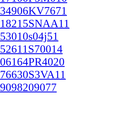
34906KV7671
18215SNAA11
53010s04j51
52611S70014
06164PR4020
76630S3VA11
9098209077