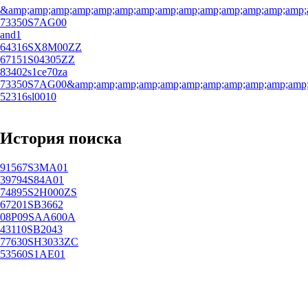
&amp;amp;amp;amp;amp;amp;amp;amp;amp;amp;amp;amp;amp;amp;
73350S7AG00
and1
64316SX8M00ZZ
67151S04305ZZ
83402s1ce70za
73350S7AG00&amp;amp;amp;amp;amp;amp;amp;amp;amp;amp;amp;a
52316sl0010
История поиска
91567S3MA01
39794S84A01
74895S2H000ZS
67201SB3662
08P09SAA600A
43110SB2043
77630SH3033ZC
53560S1AE01