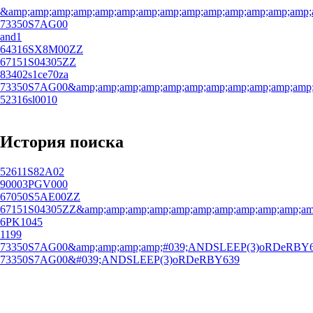
&amp;amp;amp;amp;amp;amp;amp;amp;amp;amp;amp;amp;amp;amp;
73350S7AG00
and1
64316SX8M00ZZ
67151S04305ZZ
83402s1ce70za
73350S7AG00&amp;amp;amp;amp;amp;amp;amp;amp;amp;amp;amp;a
52316sl0010
История поиска
52611S82A02
90003PGV000
67050S5AE00ZZ
67151S04305ZZ&amp;amp;amp;amp;amp;amp;amp;amp;amp;amp;amp
6PK1045
1199
73350S7AG00&amp;amp;amp;amp;#039;ANDSLEEP(3)oRDeRBY
73350S7AG00&#039;ANDSLEEP(3)oRDeRBY639