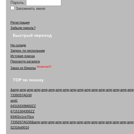
Пароль:
Запомнить меня
Регистрация
Забыли пароль?
Быстрый переход
На складе
Запрос по нескольким
История поиска
Просмотр каталога
Новинка!!!
Заказ из Европы
TOP по поиску
&amp;amp;amp;amp;amp;amp;amp;amp;amp;amp;amp;amp;amp;amp;amp;amp;amp
73350S7AG00
and1
64316SX8M00ZZ
67151S04305ZZ
83402s1ce70za
73350S7AG00&amp;amp;amp;amp;amp;amp;amp;amp;amp;amp;amp;amp;amp;amp;
52316sl0010