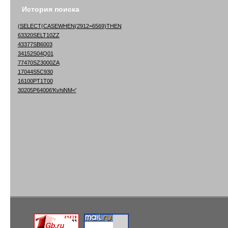
История поиска
(SELECT(CASEWHEN(2912=6569)THEN
63320SELT10ZZ
43377SB6003
34152S04Q01
77470SZ3000ZA
17044S5C930
16100PT1T00
30205P64006'KvhiNM<'