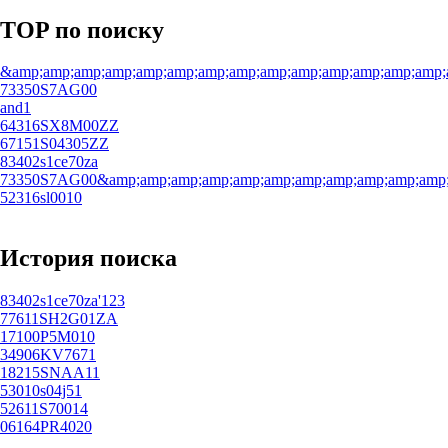
TOP по поиску
&amp;amp;amp;amp;amp;amp;amp;amp;amp;amp;amp;amp;amp;amp;
73350S7AG00
and1
64316SX8M00ZZ
67151S04305ZZ
83402s1ce70za
73350S7AG00&amp;amp;amp;amp;amp;amp;amp;amp;amp;amp;amp;a
52316sl0010
История поиска
83402s1ce70za'123
77611SH2G01ZA
17100P5M010
34906KV7671
18215SNAA11
53010s04j51
52611S70014
06164PR4020