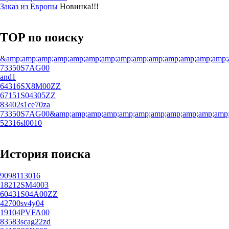
Заказ из Европы
Новинка!!!
TOP по поиску
&amp;amp;amp;amp;amp;amp;amp;amp;amp;amp;amp;amp;amp;amp;
73350S7AG00
and1
64316SX8M00ZZ
67151S04305ZZ
83402s1ce70za
73350S7AG00&amp;amp;amp;amp;amp;amp;amp;amp;amp;amp;amp;a
52316sl0010
История поиска
9098113016
18212SM4003
60431S04A00ZZ
42700sv4y04
19104PVFA00
83583scag22zd