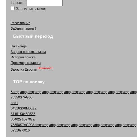
Пароль:
Запомнить меня
Регистрация
Забыли пароль?
Быстрый переход
На складе
Запрос по нескольким
История поиска
Просмотр каталога
Новинка!!!
Заказ из Европы
TOP по поиску
&amp;amp;amp;amp;amp;amp;amp;amp;amp;amp;amp;amp;amp;amp;amp;amp;amp
73350S7AG00
and1
64316SX8M00ZZ
67151S04305ZZ
83402s1ce70za
73350S7AG00&amp;amp;amp;amp;amp;amp;amp;amp;amp;amp;amp;amp;amp;amp;
52316sl0010