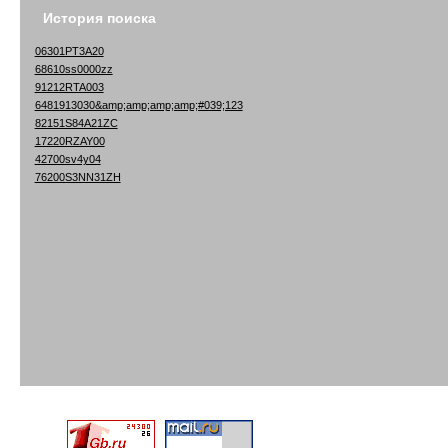
История поиска
06301PT3A20
68610ss0000zz
91212RTA003
6481913030&amp;amp;amp;amp;#039;123
82151S84A21ZC
17220RZAY00
42700sv4y04
76200S3NN31ZH