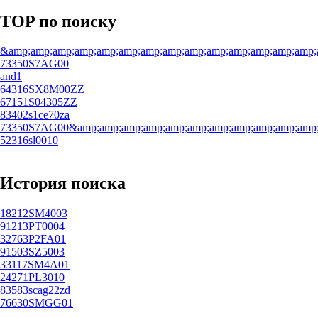
TOP по поиску
&amp;amp;amp;amp;amp;amp;amp;amp;amp;amp;amp;amp;amp;amp;
73350S7AG00
and1
64316SX8M00ZZ
67151S04305ZZ
83402s1ce70za
73350S7AG00&amp;amp;amp;amp;amp;amp;amp;amp;amp;amp;amp;a
52316sl0010
История поиска
18212SM4003
91213PT0004
32763P2FA01
91503SZ5003
33117SM4A01
24271PL3010
83583scag22zd
76630SMGG01