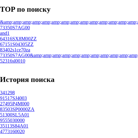
TOP по поиску
&amp;amp;amp;amp;amp;amp;amp;amp;amp;amp;amp;amp;amp;amp;
73350S7AG00
and1
64316SX8M00ZZ
67151S04305ZZ
83402s1ce70za
73350S7AG00&amp;amp;amp;amp;amp;amp;amp;amp;amp;amp;amp;a
52316sl0010
История поиска
341298
91517SJ4003
27495P4M000
83503SP0000ZA
51300SL5A01
9555030000
35113S84A01
4773160020