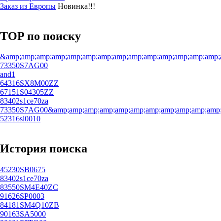
Заказ из Европы
Новинка!!!
TOP по поиску
&amp;amp;amp;amp;amp;amp;amp;amp;amp;amp;amp;amp;amp;amp;
73350S7AG00
and1
64316SX8M00ZZ
67151S04305ZZ
83402s1ce70za
73350S7AG00&amp;amp;amp;amp;amp;amp;amp;amp;amp;amp;amp;a
52316sl0010
История поиска
45230SB0675
83402s1ce70za
83550SM4E40ZC
91626SP0003
84181SM4Q10ZB
90163SA5000