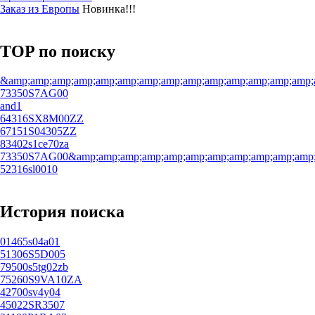
Заказ из Европы
Новинка!!!
TOP по поиску
&amp;amp;amp;amp;amp;amp;amp;amp;amp;amp;amp;amp;amp;amp;
73350S7AG00
and1
64316SX8M00ZZ
67151S04305ZZ
83402s1ce70za
73350S7AG00&amp;amp;amp;amp;amp;amp;amp;amp;amp;amp;amp;a
52316sl0010
История поиска
01465s04a01
51306S5D005
79500s5tg02zb
75260S9VA10ZA
42700sv4y04
45022SR3507