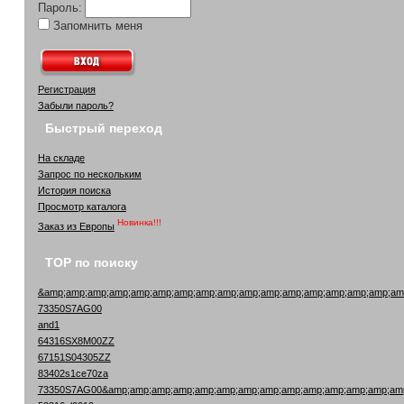
Пароль:
Запомнить меня
Регистрация
Забыли пароль?
Быстрый переход
На складе
Запрос по нескольким
История поиска
Просмотр каталога
Новинка!!!
Заказ из Европы
TOP по поиску
&amp;amp;amp;amp;amp;amp;amp;amp;amp;amp;amp;amp;amp;amp;amp;amp;am
73350S7AG00
and1
64316SX8M00ZZ
67151S04305ZZ
83402s1ce70za
73350S7AG00&amp;amp;amp;amp;amp;amp;amp;amp;amp;amp;amp;amp;amp;amp