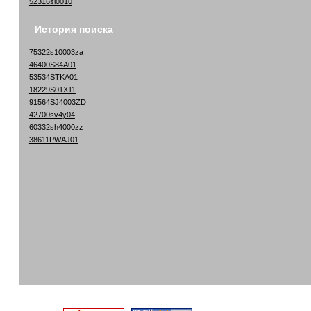
52316sl0010
История поиска
75322s10003za
46400S84A01
53534STKA01
18229S01X11
91564SJ4003ZD
42700sv4y04
60332sh4000zz
38611PWAJ01