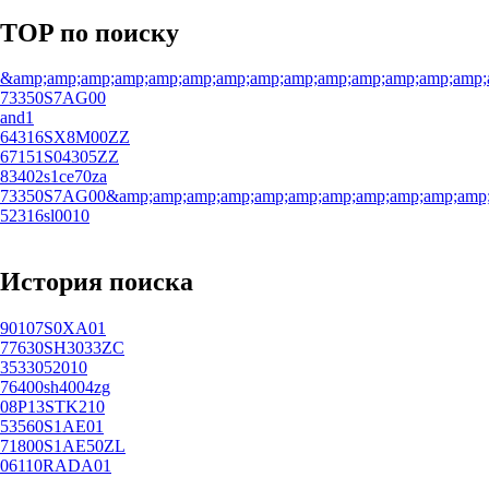
TOP по поиску
&amp;amp;amp;amp;amp;amp;amp;amp;amp;amp;amp;amp;amp;amp;
73350S7AG00
and1
64316SX8M00ZZ
67151S04305ZZ
83402s1ce70za
73350S7AG00&amp;amp;amp;amp;amp;amp;amp;amp;amp;amp;amp;a
52316sl0010
История поиска
90107S0XA01
77630SH3033ZC
3533052010
76400sh4004zg
08P13STK210
53560S1AE01
71800S1AE50ZL
06110RADA01