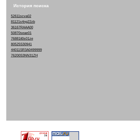
История поиска
52611scva02
81121s4ng22zb
36167RAAA00
50870seae01
76881tl0s01ze
80525S30941
44011SR3A0499999
76200S3NN31ZH