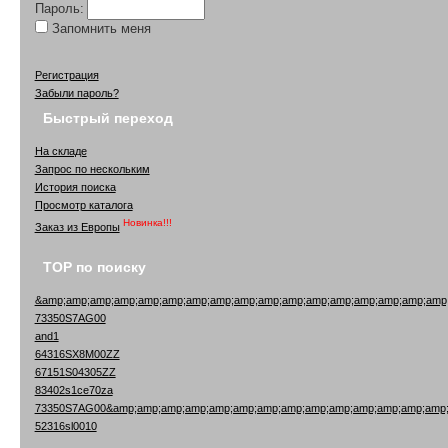
Пароль:
Запомнить меня
Регистрация
Забыли пароль?
Быстрый переход
На складе
Запрос по нескольким
История поиска
Просмотр каталога
Новинка!!!
Заказ из Европы
TOP по поиску
&amp;amp;amp;amp;amp;amp;amp;amp;amp;amp;amp;amp;amp;amp;amp;amp;amp
73350S7AG00
and1
64316SX8M00ZZ
67151S04305ZZ
83402s1ce70za
73350S7AG00&amp;amp;amp;amp;amp;amp;amp;amp;amp;amp;amp;amp;amp;amp;
52316sl0010